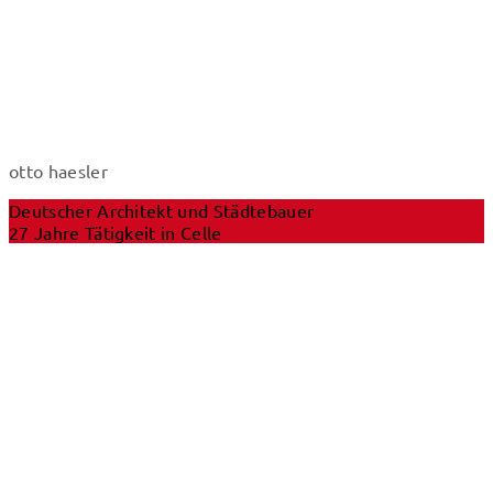
otto haesler
Deutscher Architekt und Städtebauer
27 Jahre Tätigkeit in Celle