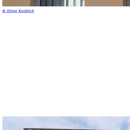
© Oliver Knoblich
Celler Wirtschaft wird auf den
26jährigen haesler aufmerksam
Tatsächlich wurden schnell Celler Kaufleute und
Industrielle auf den 26jährigen aufmerksam. Als Mitglied
der Freimaurerloge und durch die Heirat mit Frida
Harmuth, der Tochter eines wohlhabenden Celler
Brauereibesitzers, lernt er die einflussreichen Männer der
Stadt kennen.
Die Erfolgsgeschichte otto haeslers in Celle wäre ohne
den zeitgleichen Aufschwung der Keksfabrik Trüller und
der Hostmann Steinbergschen Farbenfabriken in Klein
Hehlen und am Wildgarten (heute 77er Straße) vielleicht
gar nicht möglich gewesen.