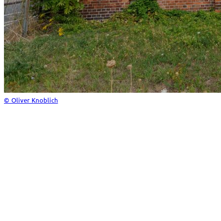
© Oliver Knoblich
Sowohl Senator Harry Trüller als auch Heinrich Steinberg
unterstützten otto haesler von Anfang an mit Aufträgen.
Dabei investierten die Industriellen nicht nur in ihre Villen
und Geschäftshäuser, sondern auch in ihre Fabrikanlagen.
Für die Keksfabrik Trüller baute haesler beispielsweise
einen Schornstein, diverse Überdachungen und eine
Müllgrube, errichtete aber auch diverse Anbauten, Silos
und die Kraftzentrale, die heute, wenn auch im
schlechten Zustand, noch existiert.