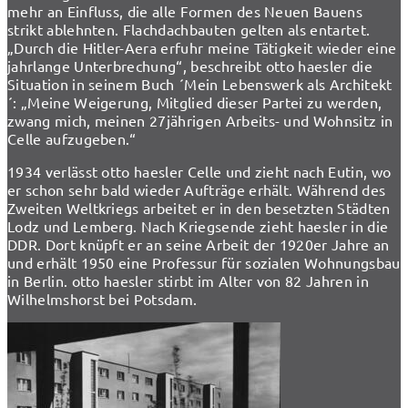
mehr an Einfluss, die alle Formen des Neuen Bauens
strikt ablehnten. Flachdachbauten gelten als entartet.
„Durch die Hitler-Aera erfuhr meine Tätigkeit wieder eine
jahrlange Unterbrechung“, beschreibt otto haesler die
Situation in seinem Buch ´Mein Lebenswerk als Architekt
´: „Meine Weigerung, Mitglied dieser Partei zu werden,
zwang mich, meinen 27jährigen Arbeits- und Wohnsitz in
Celle aufzugeben.“
1934 verlässt otto haesler Celle und zieht nach Eutin, wo
er schon sehr bald wieder Aufträge erhält. Während des
Zweiten Weltkriegs arbeitet er in den besetzten Städten
Lodz und Lemberg. Nach Kriegsende zieht haesler in die
DDR. Dort knüpft er an seine Arbeit der 1920er Jahre an
und erhält 1950 eine Professur für sozialen Wohnungsbau
in Berlin. otto haesler stirbt im Alter von 82 Jahren in
Wilhelmshorst bei Potsdam.