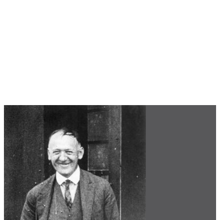
Funktional, bezahlbar und wohnbar
Die Weimarer Republik war geprägt von großer
Wohnungsnot als Folge der Nachkriegszeit. haeslers
Lösung: Er perfektionierte den sozialen Wohnungsbau.
Seine Antwort auf den enormen finanziellen Spardruck
war das konsequente Bekenntnis zur sozial verträglichen
Funktionalität: Rational, bezahlbar und wohnbar.